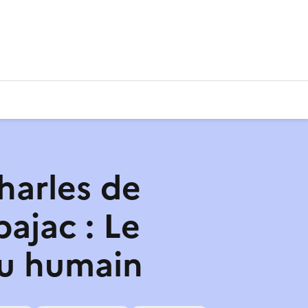
harles de
ajac : Le
u humain