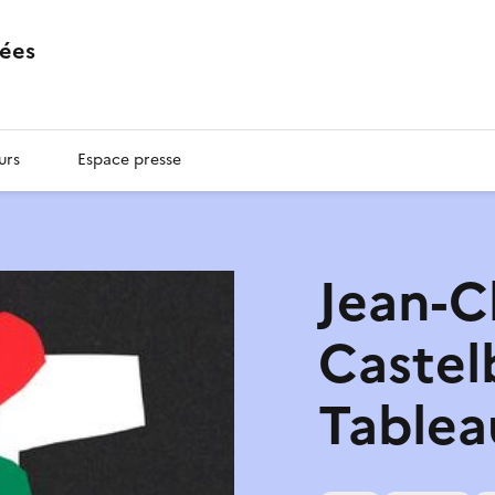
ées
urs
Espace presse
Jean-C
Castelb
Tablea