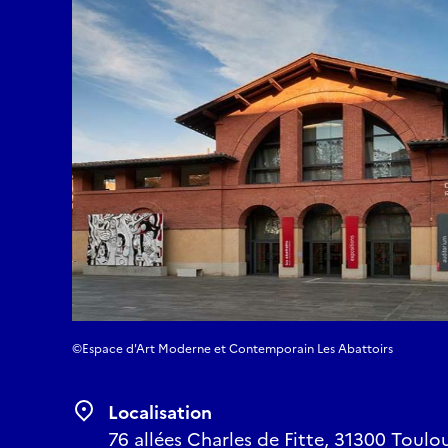
©Espace d'Art Moderne et Contemporain Les Abattoirs
Localisation
76 allées Charles de Fitte, 31300 Toulo