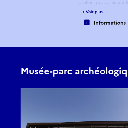
ateliers proposés par 
découvrir le parc en 
+ Voir plus
Pater Familias !
Informations
Musée-parc archéologiq