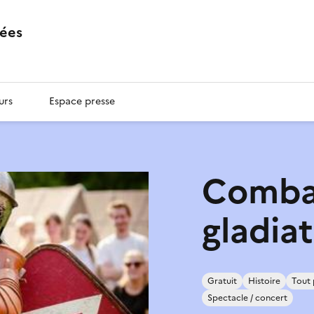
ées
urs
Espace presse
Comba
gladia
Gratuit
Histoire
Tout 
Spectacle / concert