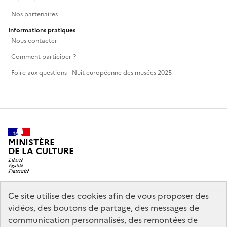
Nos partenaires
Informations pratiques
Nous contacter
Comment participer ?
Foire aux questions - Nuit européenne des musées 2025
MINISTÈRE
DE LA CULTURE
Ce site utilise des cookies afin de vous proposer des
legifrance.gouv.fr
info.gouv.fr
vidéos, des boutons de partage, des messages de
communication personnalisés, des remontées de
service-public.gouv.fr
data.gouv.fr