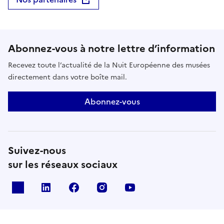
passionnés et les curieux de tous âges, pour vivre la
magie du ciel du ciel étoilé ensemble 🌠
Abonnez-vous à notre lettre d’information
Recevez toute l’actualité de la Nuit Européenne des musées
directement dans votre boîte mail.
Abonnez-vous
Suivez-nous
sur les réseaux sociaux
X
Linkedin
Facebook
Instagram
Youtube