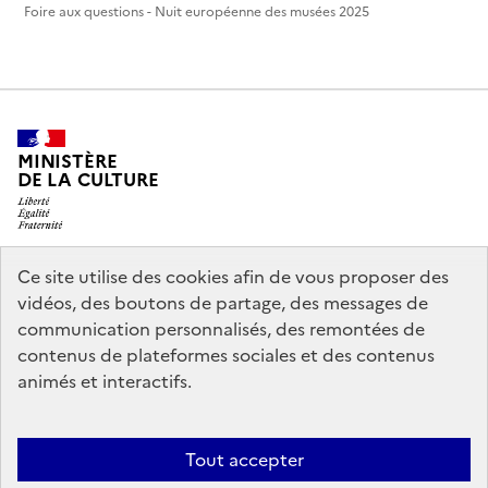
Foire aux questions - Nuit européenne des musées 2025
MINISTÈRE
DE LA CULTURE
Ce site utilise des cookies afin de vous proposer des
legifrance.gouv.fr
info.gouv.fr
vidéos, des boutons de partage, des messages de
communication personnalisés, des remontées de
service-public.gouv.fr
data.gouv.fr
contenus de plateformes sociales et des contenus
animés et interactifs.
Crédits
Accessibilité : partiellement conforme
Mentions légales
Tout accepter
Politique d’utilisation des témoins de connexion (cookies)
Politique