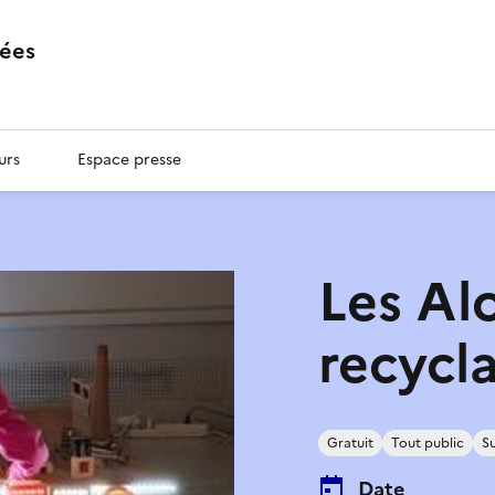
ées
urs
Espace presse
Les Al
recycl
Gratuit
Tout public
Su
Date