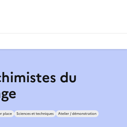
chimistes du
age
r place
Sciences et techniques
Atelier / démonstration