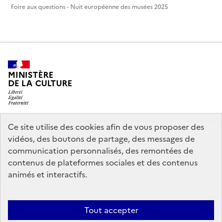
Foire aux questions - Nuit européenne des musées 2025
MINISTÈRE
DE LA CULTURE
Ce site utilise des cookies afin de vous proposer des
legifrance.gouv.fr
info.gouv.fr
vidéos, des boutons de partage, des messages de
communication personnalisés, des remontées de
service-public.gouv.fr
data.gouv.fr
contenus de plateformes sociales et des contenus
animés et interactifs.
Crédits
Accessibilité : partiellement conforme
Mentions légales
Tout accepter
Politique d’utilisation des témoins de connexion (cookies)
Politique