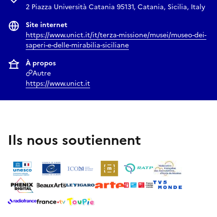
2 Piazza Università Catania 95131, Catania, Sicilia, Italy
Site internet
https://www.unict.it/it/terza-missione/musei/museo-dei-
saperi-e-delle-mirabilia-siciliane
À propos
Autre
https://www.unict.it
Ils nous soutiennent