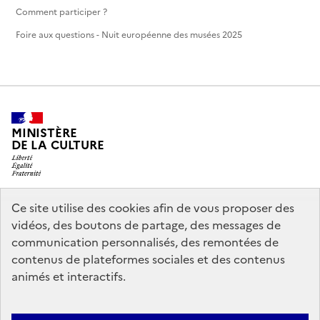
Comment participer ?
Foire aux questions - Nuit européenne des musées 2025
MINISTÈRE
DE LA CULTURE
Ce site utilise des cookies afin de vous proposer des
legifrance.gouv.fr
info.gouv.fr
vidéos, des boutons de partage, des messages de
communication personnalisés, des remontées de
service-public.gouv.fr
data.gouv.fr
contenus de plateformes sociales et des contenus
animés et interactifs.
Crédits
Accessibilité : partiellement conforme
Mentions légales