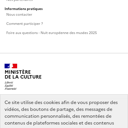
Informations pratiques
Nous contacter
Comment participer ?
Foire aux questions - Nuit européenne des musées 2025
MINISTÈRE
DE LA CULTURE
Ce site utilise des cookies afin de vous proposer des
legifrance.gouv.fr
info.gouv.fr
vidéos, des boutons de partage, des messages de
communication personnalisés, des remontées de
service-public.gouv.fr
data.gouv.fr
contenus de plateformes sociales et des contenus