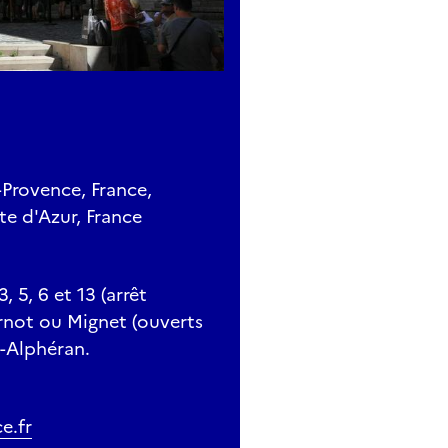
-Provence, France,
e d'Azur, France
, 5, 6 et 13 (arrêt
rnot ou Mignet (ouverts
x-Alphéran.
e.fr