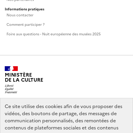
Informations pratiques
Nous contacter
Comment participer ?
Foire aux questions - Nuit européenne des musées 2025
MINISTÈRE
DE LA CULTURE
Ce site utilise des cookies afin de vous proposer des
legifrance.gouv.fr
info.gouv.fr
vidéos, des boutons de partage, des messages de
communication personnalisés, des remontées de
service-public.gouv.fr
data.gouv.fr
contenus de plateformes sociales et des contenus