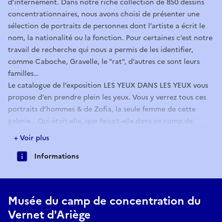
d’internement. Dans notre riche collection de 850 dessins
concentrationnaires, nous avons choisi de présenter une
sélection de portraits de personnes dont l’artiste a écrit le
nom, la nationalité ou la fonction. Pour certaines c’est notre
travail de recherche qui nous a permis de les identifier,
comme Caboche, Gravelle, le "rat", d’autres ce sont leurs
familles…
Le catalogue de l’exposition LES YEUX DANS LES YEUX vous
propose d’en prendre plein les yeux. Vous y verrez tous ces
portraits d’hommes & de Zofia, la seule femme de cette
galerie… Qui était-elle, que faisait-elle dans ce camp de
concentration du Vernet d’Ariège… Vous le découvrirez en
+ Voir plus
vous plongeant dans ce premier catalogue des Éditions du
Informations
camp du Vernet. Ouvrez vos yeux, écarquillez les pour
trouver à qui appartiennent ces regards...
Musée du camp de concentration du
Vernet d'Ariège