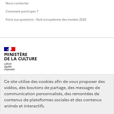
Nous contacter
Comment participer ?
Foire aux questions - Nuit européenne des musées 2025
MINISTÈRE
DE LA CULTURE
Ce site utilise des cookies afin de vous proposer des
legifrance.gouv.fr
info.gouv.fr
vidéos, des boutons de partage, des messages de
communication personnalisés, des remontées de
service-public.gouv.fr
data.gouv.fr
contenus de plateformes sociales et des contenus
animés et interactifs.