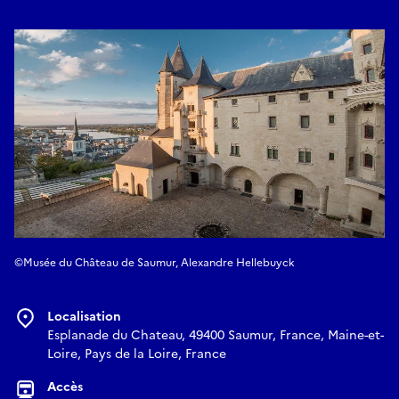
notamment les arts décoratifs, au prisme du commerce
colonial et esclavagiste qui irrigue l’économie et la société
européennes à l’époque moderne.
Intégrée au parcours permanent, l'exposition sera inaugurée
à l'occasion de la Nuit des musées le 23 mai, journée
nationale en hommage aux victimes de l’esclavage, entrée
dans la loi en 2017.
Du samedi 23 mai 2026 au dimanche 29 novembre 2026
Gratuité pour la Nuit des musées
Médiations flash toute la soirée, 19h-22h
©Musée du Château de Saumur, Alexandre Hellebuyck
Localisation
Esplanade du Chateau, 49400 Saumur, France, Maine-et-
Loire, Pays de la Loire, France
Accès