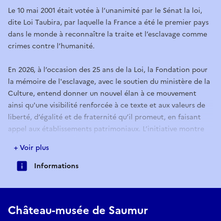
Le 10 mai 2001 était votée à l’unanimité par le Sénat la loi,
dite Loi Taubira, par laquelle la France a été le premier pays
dans le monde à reconnaître la traite et l’esclavage comme
crimes contre l’humanité.
En 2026, à l’occasion des 25 ans de la Loi, la Fondation pour
la mémoire de l'esclavage, avec le soutien du ministère de la
Culture, entend donner un nouvel élan à ce mouvement
ainsi qu'une visibilité renforcée à ce texte et aux valeurs de
liberté, d’égalité et de fraternité qu’il promeut, en faisant
appel aux établissements patrimoniaux. L’initiative montre
ainsi comment l’esclavage et les combats pour son abolition
+ Voir plus
ont laissé leur empreinte dans tous les territoires, et
comment cette empreinte s’est inscrite dans les collections
Informations
des musées.
Luxe amer est un dispositif labellisé qui a pour ambition de
Château-musée de Saumur
redonner à voir les collections du Château-Musée de Saumur,