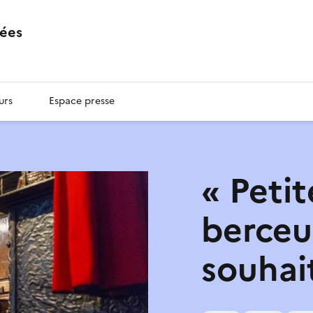
ées
urs
Espace presse
« Petit
berceu
souhai