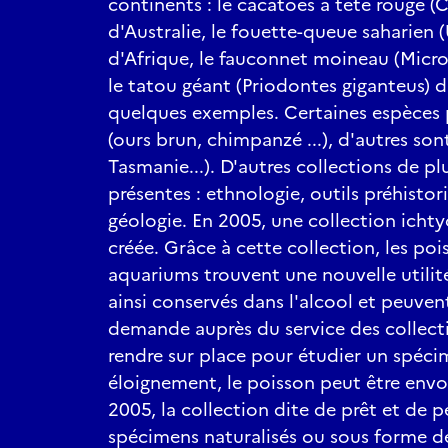
continents : le cacatoès à tête rouge 
Compagnie Histoire d
d'Australie, le fouette-queue saharien 
Dans un petit coin tran
d'Afrique, le fauconnet moineau (Microhi
autres. Homard avisé, 
le tatou géant (Priodontes giganteus) 
va découvrir…
quelques exemples. Certaines espèces 
Horaires : 21h
Durée : 45 minutes
(ours brun, chimpanzé ...), d'autres son
Age : à partir de 6 ans
Tasmanie...). D'autres collections de plu
Lieu : Amphithéâtre
présentes : ethnologie, outils préhistor
géologie. En 2005, une collection icht
créée. Grâce à cette collection, les poi
aquariums trouvent une nouvelle utilité
ainsi conservés dans l'alcool et peuven
demande auprès du service des collectio
rendre sur place pour étudier un spéci
éloignement, le poisson peut être envo
2005, la collection dite de prêt et de
spécimens naturalisés ou sous forme 