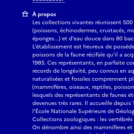
VISITE FLASH « APRO
Approchez et ouvrez l’
À propos
comment il vit au fond 
Les collections vivantes réunissent 50
rare aujourd’hui ? Que
(poissons, échinodermes, crustacés, mo
mieux connaître ce tré
éponges...) et d'eau douce dans 80 bacs
Public : à partir de 8 a
Horaires : tout au long
L'établissement est heureux de posséd
Durée : environ 20 mi
poissons de la faune récifale qu'il a acq
1985. Ces représentants, en parfaite co
MINI-CONF’
records de longévité, peu connus en aq
LA TRAME EN PAS JAP
naturalisées et fossiles comprennent p
Parc Régional de Lorra
(mammifères, oiseaux, reptiles, poisson
Depuis 2015, le PnrL e
lesquels des représentants de faunes 
favoriser les amphibie
devenues très rares. Il accueille depuis 
et leur mise en œuvre a
Horaires : 20h30 et 2
l'École Nationale Supérieure de Géologi
Collections zoologiques : les vertébrés 
SPECTACLES
On dénombre ainsi des mammifères et d
SALE TEMPS EN EAUX