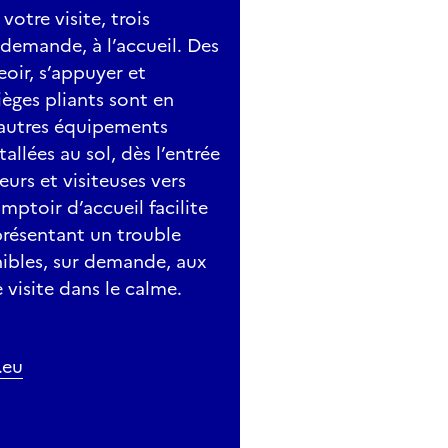
otre visite, trois
 demande, à l’accueil. Des
D’EAU DOUCE FRANÇAIS
eoir, s’appuyer et
rdard
la migration des anguilles et sur les poissons d'eau douce g
ièges pliants sont en
s autres équipements
mment sont gérés les étangs.
llées au sol, dès l’entrée
eurs et visiteuses vers
OCÉAN
ptoir d’accueil facilite
 101
résentant un trouble
it des Musées, parents et enfants sont invités à explorer e
nibles, sur demande, aux
écouverte du théâtre d'ombres et des marionnettes. Guidés p
visite dans le calme.
ipulent silhouettes et personnages pour donner vie à leurs
t de création partagée, où la lumière tamisée fait naître l
1h30
.eu
e (devant salle pédagogique)