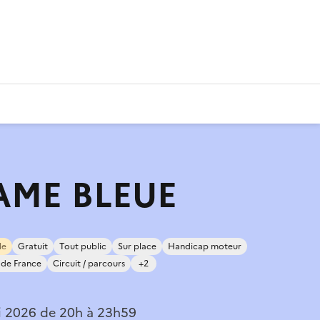
AME BLEUE
le
Gratuit
Tout public
Sur place
Handicap moteur
de France
Circuit / parcours
+2
i 2026 de 20h à 23h59