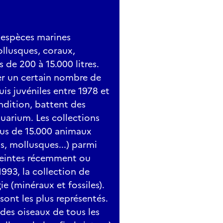
N DU RHONE »
œil ! Voici l’apron du Rhône, un petit poisson discret… ma
des rivières, se camoufle parmi les galets et résiste au coura
0 espèces marines
ls sont ses secrets pour survivre ? Une rencontre rapide ma
llusques, coraux,
sor caché de nos rivières.
 de 200 à 15.000 litres.
ns
 de la soirée
er un certain nombre de
nutes
uis juvéniles entre 1978 et
ndition, battent des
uarium. Les collections
ONAIS DES MARES PRAIRIALES DU PNRL
lus de 15.000 animaux
ine
s, mollusques...) parmi
ffectue des travaux pour restaurer des mares et en creuser 
éteintes récemment ou
ns. Près de 200 mares sont concernées. Explications sur les 
1993, la collection de
vec les agriculteurs et autres propriétaires.
1h30
e (minéraux et fossiles).
sont les plus représentés.
es oiseaux de tous les
 TROUBLES