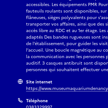
accessibles. Les équipements PMR Pour v
fauteuils roulants sont disponibles, sur
ÉTANG ET POISSON 
flâneuses, sièges polyvalents pour s’ass
LIEC – Dominique Cha
Devenez incollable sur 
transporter vos affaires, ainsi que des s
et quiz.
accès libre au RDC et au 1er étage. Le
Et venez découvrir co
adaptés Des bandes rugueuses sont insta
de l’établissement, pour guider les visit
THÉÂTRE D’OMBRES 
l’accueil. Une boucle magnétique au com
Compagnie Succursale
la communication avec les personnes p
Dans le cadre de la Nu
auditif. 3 casques antibruit sont dispo
l’océan à travers la d
personnes qui souhaitent effectuer une 
duos fabriquent et man
moment de complicité e
Horaires : 20h30 et 2
Site internet
Durée : 1h
https://www.museumaquariumdenancy
Age : 6/8 ans
Inscription : sur plac
Téléphone
0383329997