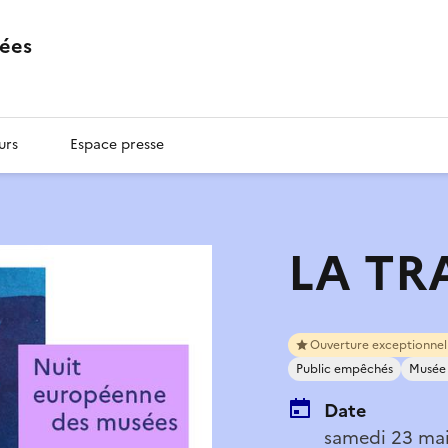
ées
urs
Espace presse
LA TR
Ouverture exceptionnel
Public empêchés
Musée 
Date
samedi 23 ma