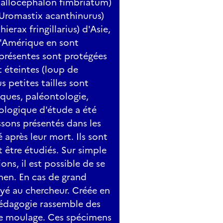
(Callocephalon fimbriatum)
’eux
(Uromastix acanthinurus)
quille au fond de la mer, les poissons se mettent à disparaît
erax fringillarius) d'Asie,
John MacLobster mène l’enquête, bien loin de se douter de la
d'Amérique en sont
présentes sont protégées
t éteintes (loup de
s petites tailles sont
iques, paléontologie,
yologique d'étude a été
ssons présentés dans les
 après leur mort. Ils sont
t être étudiés. Sur simple
ns, il est possible de se
men. En cas de grand
yé au chercheur. Créée en
 pédagogie rassemble des
de moulage. Ces spécimens