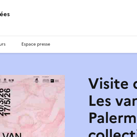
ées
urs
Espace presse
Visite 
Les va
Palerm
collect