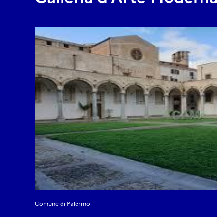
Alfano via 
sculptures
les lieux d
reprennent 
devenue ar
protagonis
https://ww
eventi/mus
Comune di Palermo