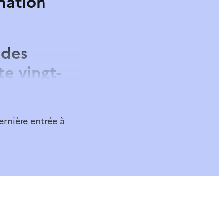
onation
 des
e vingt-
 horaires
iesbroeck à
ernière entrée à
onation
Art
ionneur