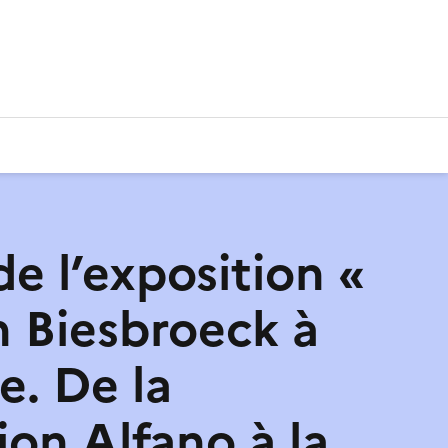
de l’exposition «
n Biesbroeck à
e. De la
ion Alfano à la