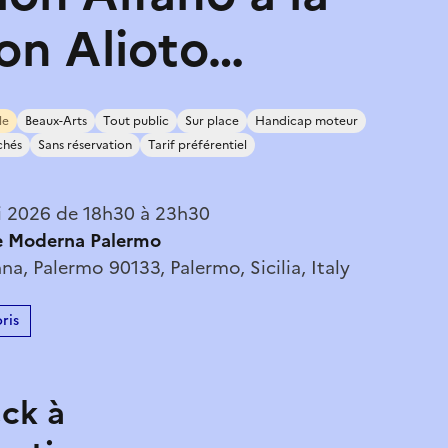
on Alioto…
le
Beaux-Arts
Tout public
Sur place
Handicap moteur
chés
Sans réservation
Tarif préférentiel
i 2026 de 18h30 à 23h30
te Moderna Palermo
nna, Palermo 90133, Palermo, Sicilia, Italy
ris
eck à