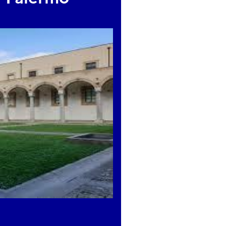
Isnello : parmi tableaux, dess
 et photographies, les atmos
u Palerme de la fin du XIXe si
vie dans un voyage à travers 
t grâce à ses plus célèbres
tes.
w.gampalermo.it/news-
eo.html