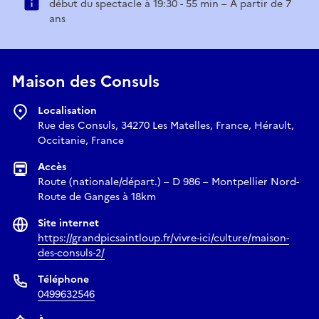
début du spectacle à 19:30 - 55 min – À partir de 7
ans
Maison des Consuls
Localisation
Rue des Consuls, 34270 Les Matelles, France, Hérault,
Occitanie, France
Accès
Route (nationale/départ.) – D 986 – Montpellier Nord-
Route de Ganges à 18km
Site internet
https://grandpicsaintloup.fr/vivre-ici/culture/maison-
des-consuls-2/
Téléphone
0499632546