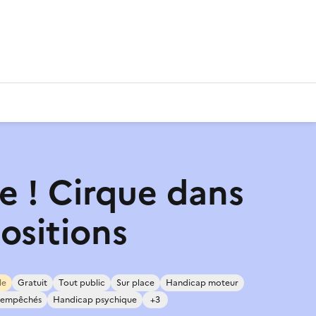
te ! Cirque dans
ositions
le
Gratuit
Tout public
Sur place
Handicap moteur
c empêchés
Handicap psychique
+3