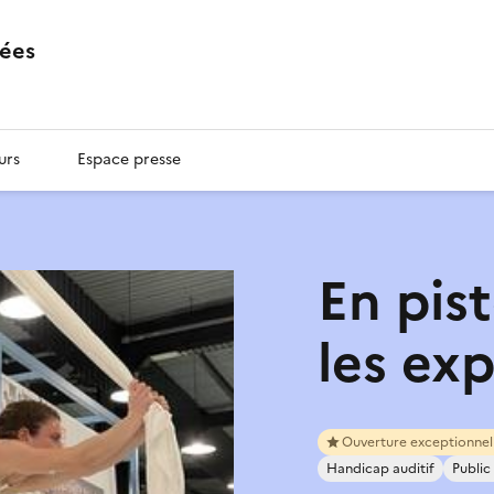
ées
urs
Espace presse
En pis
les exp
Ouverture exceptionnel
Handicap auditif
Publi