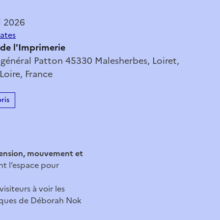
i 2026
dates
 de l'Imprimerie
 général Patton 45330 Malesherbes, Loiret,
Loire, France
ris
ension, mouvement et
nt l’espace pour
siteurs à voir les
tiques de Déborah Nok