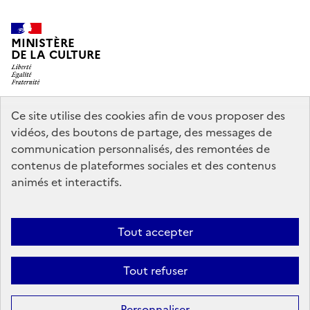
MINISTÈRE
DE LA CULTURE
Ce site utilise des cookies afin de vous proposer des
legifrance.gouv.fr
info.gouv.fr
vidéos, des boutons de partage, des messages de
communication personnalisés, des remontées de
service-public.gouv.fr
data.gouv.fr
contenus de plateformes sociales et des contenus
animés et interactifs.
Crédits
Accessibilité : partiellement conforme
Mentions légales
Tout accepter
Politique d’utilisation des témoins de connexion (cookies)
Politique
générale de protection des données
Nous contacter
Tout refuser
Sauf mention contraire, tous les contenus de ce site sont sous
licence
Personnaliser