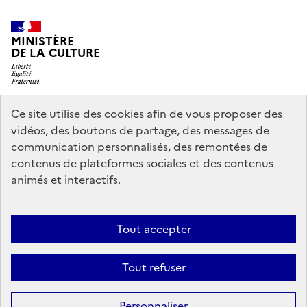
MINISTÈRE
DE LA CULTURE
Ce site utilise des cookies afin de vous proposer des
legifrance.gouv.fr
info.gouv.fr
vidéos, des boutons de partage, des messages de
communication personnalisés, des remontées de
service-public.gouv.fr
data.gouv.fr
contenus de plateformes sociales et des contenus
animés et interactifs.
Crédits
Accessibilité : partiellement conforme
Mentions légales
Tout accepter
Politique d’utilisation des témoins de connexion (cookies)
Politique
générale de protection des données
Nous contacter
Tout refuser
Sauf mention contraire, tous les contenus de ce site sont sous
licence
Personnaliser