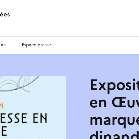
ées
urs
Espace presse
Exposi
en Œuv
marque
dinand