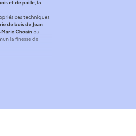
s et de paille, la
ropriés ces techniques
ie de bois de Jean
e-Marie Choain
ou
mun la finesse de
es à ses questions!
s différents matériaux
é.
ou une démonstration