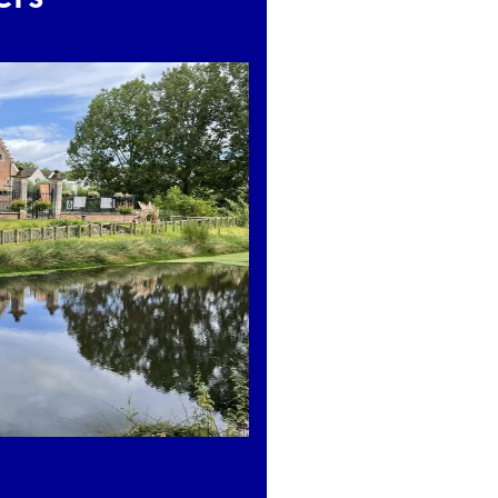
s en lien avec l’exposition, gratuites et accessibles à tous et
scolaires
le musée organise aussi
des stages pour enfants e
ndre de nouveaux savoir-faire et s’initier à des pratiques a
imanche 12 juillet 2026
de 20h à 23h pour la Nuit des Musées
 2ème dimanche et jours fériés de 14h30 à 17h30
 le cadre du mois des Fiertés, venez découvrir la marqueteri
leurs du drapeau LGBTQIA+ !