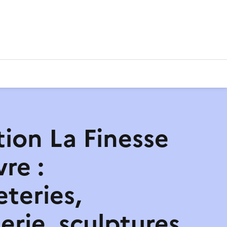
tion La Finesse
re :
teries,
erie, sculptures