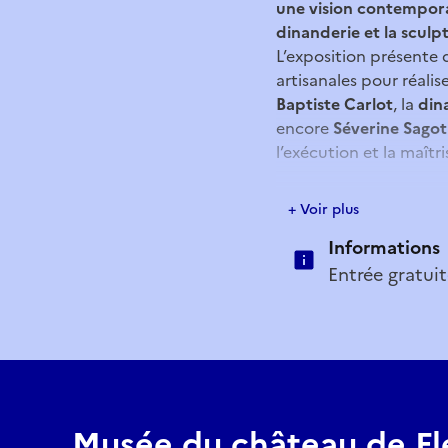
une vision contemporai
dinanderie et la sculpt
L’exposition présente 
artisanales pour réali
Baptiste Carlot
, la
din
encore
Séverine Sagot 
l’exécution et la maîtr
Une expositi
+ Voir plus
Informations
Retrouve
Filou, le fil d
Entrée gratui
Le musée met aussi à 
et les étapes suivies p
Vous pourrez même v
Ateliers et s
Musée du château de Fl
Chaque 2ème dimanche 