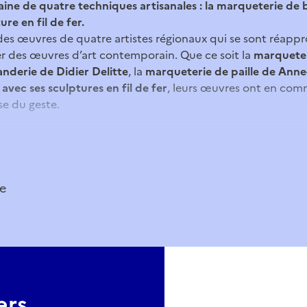
ne de quatre techniques artisanales : la marqueterie de boi
ure en fil de fer.
des œuvres de quatre artistes régionaux qui se sont réapp
ser des œuvres d’art contemporain. Que ce soit la
marqueter
anderie de Didier Delitte
, la
marqueterie de paille de Ann
avec ses sculptures en fil de fer
, leurs œuvres ont en com
ise du geste.
on à hauteur d'enfants
e fer
dans les salles du musée et aide-le à trouver les répons
te
disposition des
installations manipulables
pour découvrir le
ar les artistes pour créer leurs œuvres.
ous
essayer à la sculpture en fil de fer
dans un espace dédi
tages
ers
du mois, le musée propose un atelier d’arts plastique 