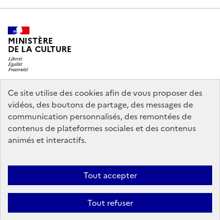
MINISTÈRE
DE LA CULTURE
Ce site utilise des cookies afin de vous proposer des
legifrance.gouv.fr
info.gouv.fr
vidéos, des boutons de partage, des messages de
communication personnalisés, des remontées de
service-public.gouv.fr
data.gouv.fr
contenus de plateformes sociales et des contenus
animés et interactifs.
Crédits
Accessibilité : partiellement conforme
Mentions légales
Tout accepter
Politique d’utilisation des témoins de connexion (cookies)
Politique
générale de protection des données
Nous contacter
Tout refuser