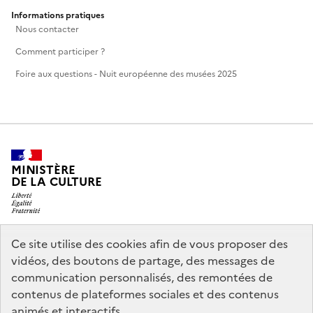
Informations pratiques
Nous contacter
Comment participer ?
Foire aux questions - Nuit européenne des musées 2025
MINISTÈRE
DE LA CULTURE
Ce site utilise des cookies afin de vous proposer des
legifrance.gouv.fr
info.gouv.fr
vidéos, des boutons de partage, des messages de
communication personnalisés, des remontées de
service-public.gouv.fr
data.gouv.fr
contenus de plateformes sociales et des contenus
animés et interactifs.