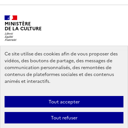
MINISTÈRE
DE LA CULTURE
Ce site utilise des cookies afin de vous proposer des
legifrance.gouv.fr
info.gouv.fr
vidéos, des boutons de partage, des messages de
communication personnalisés, des remontées de
service-public.gouv.fr
data.gouv.fr
contenus de plateformes sociales et des contenus
animés et interactifs.
Crédits
Accessibilité : partiellement conforme
Mentions légales
Tout accepter
Politique d’utilisation des témoins de connexion (cookies)
Politique
générale de protection des données
Nous contacter
Tout refuser