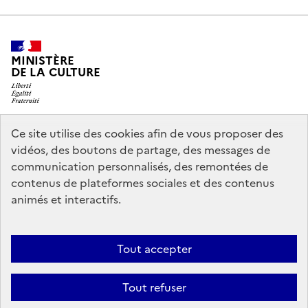
MINISTÈRE
DE LA CULTURE
Ce site utilise des cookies afin de vous proposer des
legifrance.gouv.fr
info.gouv.fr
vidéos, des boutons de partage, des messages de
communication personnalisés, des remontées de
service-public.gouv.fr
data.gouv.fr
contenus de plateformes sociales et des contenus
animés et interactifs.
Crédits
Accessibilité : partiellement conforme
Mentions légales
Tout accepter
Politique d’utilisation des témoins de connexion (cookies)
Politique
générale de protection des données
Nous contacter
Tout refuser