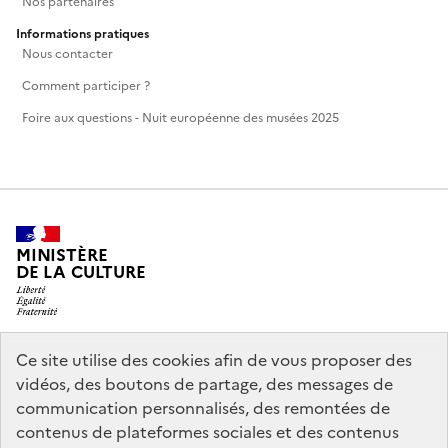
Nos partenaires
Informations pratiques
Nous contacter
Comment participer ?
Foire aux questions - Nuit européenne des musées 2025
MINISTÈRE
DE LA CULTURE
Ce site utilise des cookies afin de vous proposer des
legifrance.gouv.fr
info.gouv.fr
vidéos, des boutons de partage, des messages de
communication personnalisés, des remontées de
service-public.gouv.fr
data.gouv.fr
contenus de plateformes sociales et des contenus