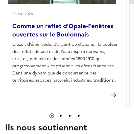
23 mai 2026
Comme un reflet d'Opale-Fenêtres
ouvertes sur le Boulonnais
D’azur, d’émeraude, d’argent ou d’opale... la couleur
des reflets du ciel et de l’eau inspire écrivains,
artistes, publicistes des années 1890-1910 qui
progressivement « baptisent » les côtes françaises.
Dans une dynamique de concurrence des
territoires, espaces naturels, industries, traditions
ou encore infrastructures balnéaires… sont autant
de marqueurs de ces espaces en pleine construction
dont nous sommes les directs héritiers.L’exposition
Comme un reflet d’opale… propose de regarder sous
un nouveau jour des collections du musée de
Boulogne-sur-Mer qui explorent le Boulonnais.
Ils nous soutiennent
Depuis le XIXe siècle ce territoire entre mer, dunes