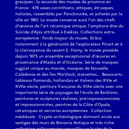
grecques : la seconde des musées de province en
France : 476 vases corinthiens, attiques, étrusques,
italiotes, rassemblés par Panckoucke, et achetés par la
ville en 1861. Le musée conserve aussi l'un des chefs
d'œuvres de l'art céramique attique, l'amphore dite du
Suicide d'Ajax attribué à Exékias. Collections extra-
européenne : fonds majeur du musée. Grâce
notamment à la générosité de l'explorateur Pinart et à
la clairvoyance du savant E. Hamy, le musée possède
depuis 1875 un ensemble exceptionnel d'œuvres en
provenance d'Alaska et d'Océanie. Série de masques
sugpiat unique au monde, masques de Nouvelle
Calédonie et des îles Mortlock, statuettes… Beaux-arts :
tableaux flamands, hollandais et italiens des XVIe et
XVIIe siècle, peinture française du XIXe siècle avec une
importante série de paysages de l'école de Barbizon,
peintures et sculptures réalistes, pré-impressionnistes
et impressionnistes, peintres de la Côte d'Opale,
céramiques et verreries européennes. Collection
médiévale : Crypte archéologique donnant accès aux
vestiges des murs de Bononia Antiqua et très riche
collection gallo-romaine recueillie sur le site de la