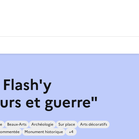
 Flash'y
urs et guerre"
re
Beaux-Arts
Archéologie
Sur place
Arts décoratifs
 commentée
Monument historique
+4