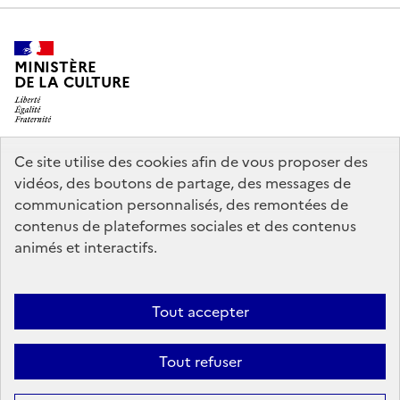
MINISTÈRE
DE LA CULTURE
Ce site utilise des cookies afin de vous proposer des
legifrance.gouv.fr
info.gouv.fr
vidéos, des boutons de partage, des messages de
communication personnalisés, des remontées de
service-public.gouv.fr
data.gouv.fr
contenus de plateformes sociales et des contenus
animés et interactifs.
Crédits
Accessibilité : partiellement conforme
Mentions légales
Tout accepter
Politique d’utilisation des témoins de connexion (cookies)
Politique
générale de protection des données
Nous contacter
Tout refuser