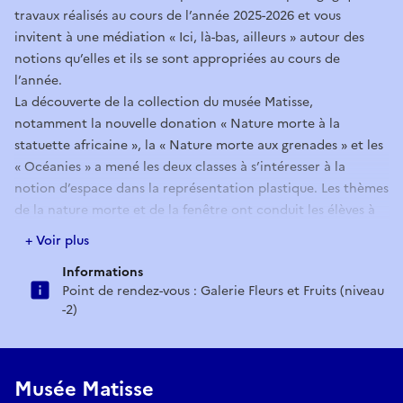
travaux réalisés au cours de l’année 2025-2026 et vous
invitent à une médiation « Ici, là-bas, ailleurs » autour des
notions qu’elles et ils se sont appropriées au cours de
l’année.
La découverte de la collection du musée Matisse,
notamment la nouvelle donation « Nature morte à la
statuette africaine », la « Nature morte aux grenades » et les
« Océanies » a mené les deux classes à s’intéresser à la
notion d’espace dans la représentation plastique. Les thèmes
de la nature morte et de la fenêtre ont conduit les élèves à
jouer avec la profondeur dans leurs créations, puis à
+ Voir plus
composer un espace imaginaire avec la technique du
Informations
pochoir.
Point de rendez-vous : Galerie Fleurs et Fruits (niveau
Point de rendez-vous : Galerie Fleurs et Fruits (niveau -2)
-2)
Musée Matisse