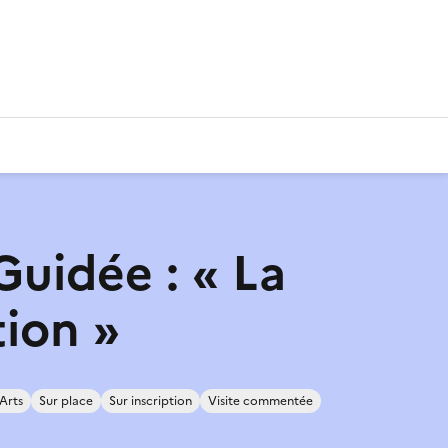
Guidée : « La
tion »
Arts
Sur place
Sur inscription
Visite commentée