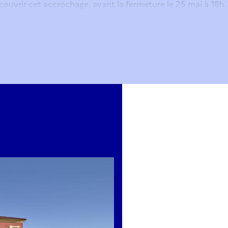
couvrir cet accrochage, avant la fermeture le 25 mai à 18h.
ations obligatoires
a galerie Fleurs et Fruits (niveau -2)