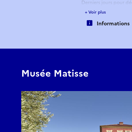
Derniers jours pour dé
+ Voir plus
Places limitées. Réserv
Informations
Durée : environ 1h15
Point de rendez-vous : L
Réserver
Musée Matisse