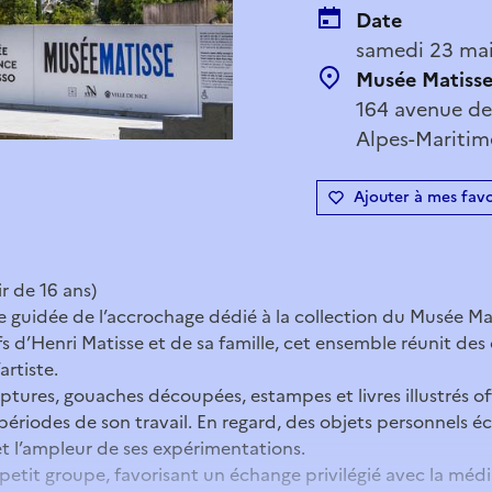
Date
samedi 23 mai
Musée Matiss
164 avenue de
Alpes-Maritim
Ajouter à mes favo
ir de 16 ans)
te guidée de l’accrochage dédié à la collection du Musée Ma
fs d’Henri Matisse et de sa famille, cet ensemble réunit d
artiste.
ulptures, gouaches découpées, estampes et livres illustrés o
 périodes de son travail. En regard, des objets personnels éc
et l’ampleur de ses expérimentations.
 petit groupe, favorisant un échange privilégié avec la médi