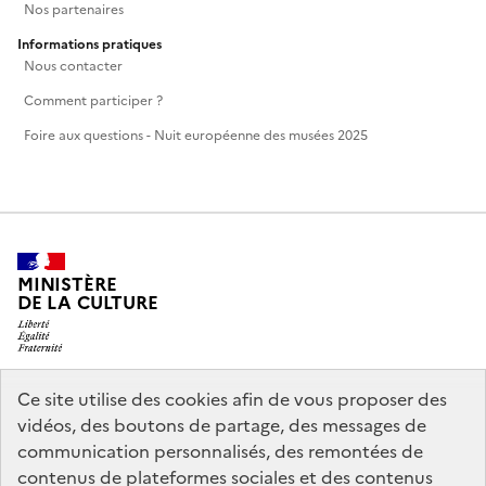
Nos partenaires
Informations pratiques
Nous contacter
Comment participer ?
Foire aux questions - Nuit européenne des musées 2025
MINISTÈRE
DE LA CULTURE
Ce site utilise des cookies afin de vous proposer des
legifrance.gouv.fr
info.gouv.fr
vidéos, des boutons de partage, des messages de
communication personnalisés, des remontées de
service-public.gouv.fr
data.gouv.fr
contenus de plateformes sociales et des contenus