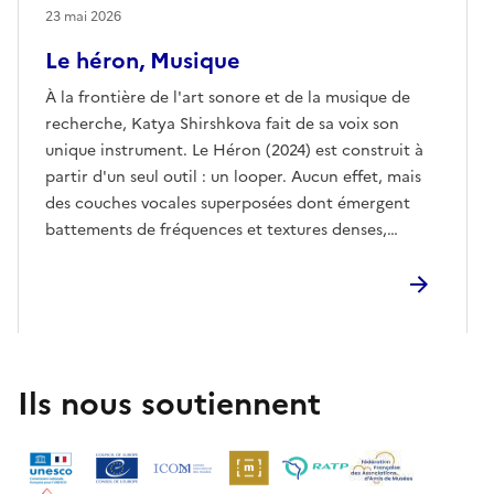
23 mai 2026
Le héron, Musique
À la frontière de l'art sonore et de la musique de
recherche, Katya Shirshkova fait de sa voix son
unique instrument. Le Héron (2024) est construit à
partir d'un seul outil : un looper. Aucun effet, mais
des couches vocales superposées dont émergent
battements de fréquences et textures denses,
presque organiques. La pièce traverse les périodes
de la vie à travers l'image d'oiseaux successifs,
puisant dans les archétypes des contes et des
légendes. Le chant du héron, peut-être.
Ils nous soutiennent