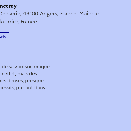
nceray
Censerie, 49100 Angers, France, Maine-et-
la Loire, France
ris
t de sa voix son unique
un effet, mais des
res denses, presque
cessifs, puisant dans