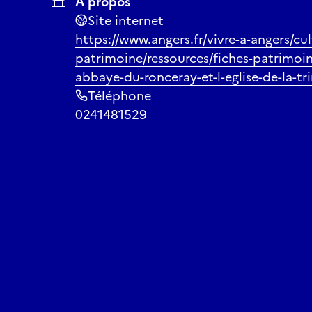
À propos
Site internet
https://www.angers.fr/vivre-a-angers/cu
patrimoine/ressources/fiches-patrimoin
abbaye-du-ronceray-et-l-eglise-de-la-tr
Téléphone
0241481529