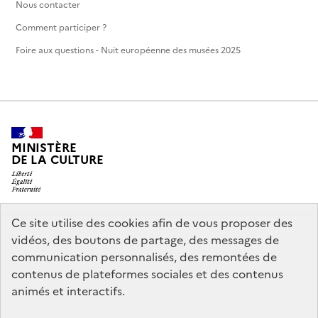
Nous contacter
Comment participer ?
Foire aux questions - Nuit européenne des musées 2025
MINISTÈRE
DE LA CULTURE
Ce site utilise des cookies afin de vous proposer des
legifrance.gouv.fr
info.gouv.fr
vidéos, des boutons de partage, des messages de
communication personnalisés, des remontées de
service-public.gouv.fr
data.gouv.fr
contenus de plateformes sociales et des contenus
animés et interactifs.