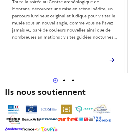
Toute la soirée au Centre archéologique de
Montans, découvrez une mise en scène inédite, un
parcours lumineux original et ludique pour visiter le
musée sous un nouvel angle, comme vous ne l'avez
jamais vu, paré de couleurs nouvelles ainsi que de
nombreuses animations : visites guidées nocturnes à
la lampe, démonstrations, visites virtuelles, jeux...
Ouverts à tous ! 🤩Visites guidées et démonstrations
nocturnes🏺Electrotour ! Démonstration de
tournage d'amphores au tour électrique par le
potier du musée, Mathias Fernandes, toute la soirée
de 19h à 23h.🪔 Visites guidées :Visite guidée de
l'exposition temporaire autour du torque de
Ils nous soutiennent
Montans à 19h30 et 20hVisites nocturnes à la lampe
à 22h, 22h30 et 23h. Inscriptions conseillées au 05
63 57 59 16.