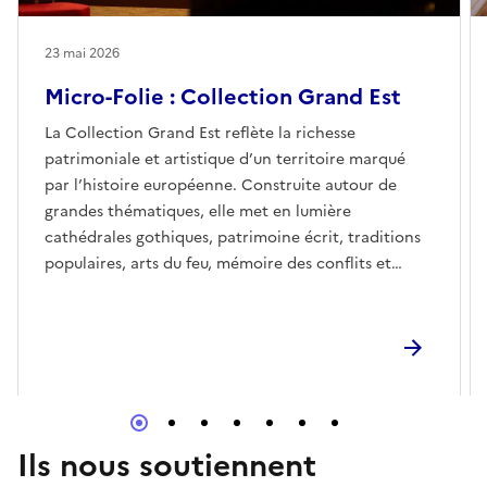
23 mai 2026
Micro-Folie : Collection Grand Est
La Collection Grand Est reflète la richesse
patrimoniale et artistique d’un territoire marqué
par l’histoire européenne. Construite autour de
grandes thématiques, elle met en lumière
cathédrales gothiques, patrimoine écrit, traditions
populaires, arts du feu, mémoire des conflits et
savoir-faire industriels.De la cathédrale de Reims aux
vitraux contemporains de Metz, des manuscrits
anciens aux imageries populaires, des cristalleries
renommées aux paysages forestiers, cette collection
témoigne d’une région façonnée par les échanges,
les frontières et la transmission.Projetée au cœur de
la galerie numérique du deuxième étage du château,
Ils nous soutiennent
elle offre aux visiteurs la possibilité de s’installer