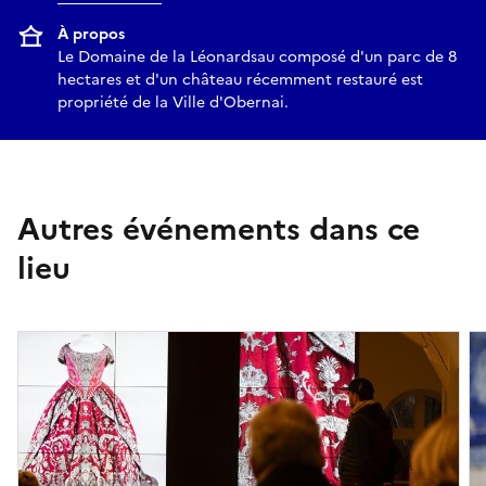
À propos
Le Domaine de la Léonardsau composé d'un parc de 8
hectares et d'un château récemment restauré est
propriété de la Ville d'Obernai.
Autres événements dans ce
lieu