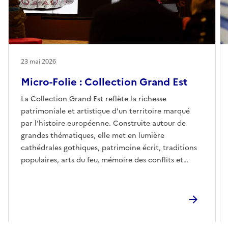
23 mai 2026
Micro-Folie : Collection Grand Est
La Collection Grand Est reflète la richesse
patrimoniale et artistique d’un territoire marqué
par l’histoire européenne. Construite autour de
grandes thématiques, elle met en lumière
cathédrales gothiques, patrimoine écrit, traditions
populaires, arts du feu, mémoire des conflits et
savoir-faire industriels.De la cathédrale de Reims aux
vitraux contemporains de Metz, des manuscrits
anciens aux imageries populaires, des cristalleries
renommées aux paysages forestiers, cette collection
témoigne d’une région façonnée par les échanges,