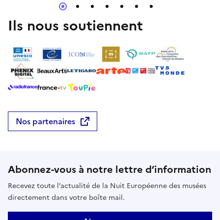
les frontières et la transmission.Projetée au cœur de
la galerie numérique du deuxième étage du château,
Ils nous soutiennent
elle offre aux visiteurs la possibilité de s’installer
pour explorer l’identité plurielle du Grand Est.
Nos partenaires
Abonnez-vous à notre lettre d’information
Recevez toute l’actualité de la Nuit Européenne des musées
directement dans votre boîte mail.